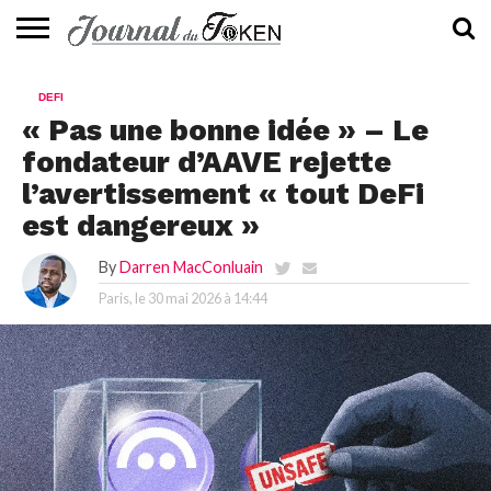
ACTUALITÉS
📰
EVALUATION
GUIDE
TENDANCES
À
CONTACTEZ-
DEFI
⭐
📙
🔥
PROPOS
NOUS
« Pas une bonne idée » – Le
fondateur d’AAVE rejette
l’avertissement « tout DeFi
est dangereux »
By
Darren MacConluain
Paris, le
30 mai 2026 à 14:44