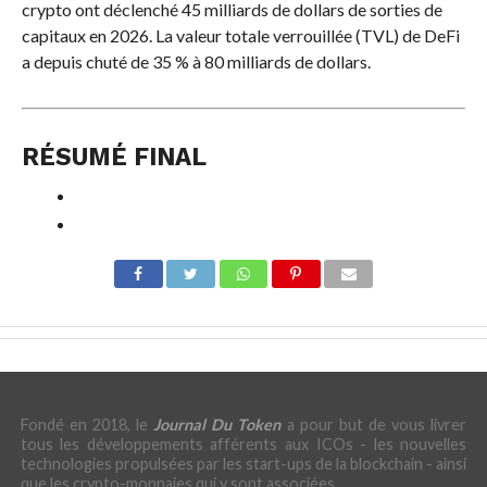
crypto ont déclenché 45 milliards de dollars de sorties de
capitaux en 2026. La valeur totale verrouillée (TVL) de DeFi
a depuis chuté de 35 % à 80 milliards de dollars.
RÉSUMÉ FINAL
Fondé en 2018, le
Journal Du Token
a pour but de vous livrer
tous les développements afférents aux ICOs - les nouvelles
technologies propulsées par les start-ups de la blockchain - ainsi
que les crypto-monnaies qui y sont associées.