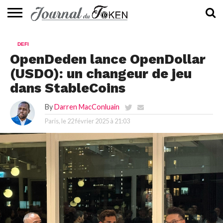
ACTUALITÉS
📰
EVALUATION
GUIDE
TENDANCES
À
CONTACTEZ-
DEFI
⭐
📙
🔥
PROPOS
NOUS
OpenDeden lance OpenDollar
(USDO): un changeur de jeu
dans StableCoins
By
Darren MacConluain
Paris, le
22 février 2025 à 21:03