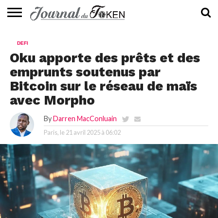
ACTUALITÉS
📰
EVALUATION
GUIDE
TENDANCES
À
CONTACTEZ-
DEFI
⭐
📙
🔥
PROPOS
NOUS
Oku apporte des prêts et des
emprunts soutenus par
Bitcoin sur le réseau de maïs
avec Morpho
By
Darren MacConluain
Paris, le
21 avril 2025 à 06:02