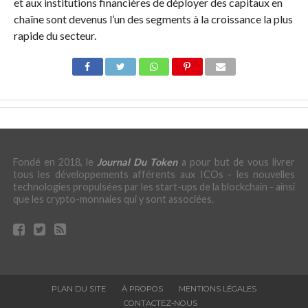
et aux institutions financières de déployer des capitaux en
chaîne sont devenus l’un des segments à la croissance la plus
rapide du secteur.
Fondé en 2018, le
Journal Du Token
a pour but de vous livrer
tous les développements afférents aux ICOs - les nouvelles
technologies propulsées par les start-ups de la blockchain - ainsi
que les crypto-monnaies qui y sont associées.
PLAN DU SITE
À PROPOS
MENTIONS LÉGALES
CONTACTEZ-NOUS