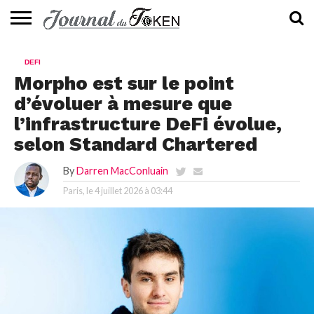
ACTUALITÉS
📰
EVALUATION
GUIDE
TENDANCES
À
CONTACTEZ-
DEFI
⭐
📙
🔥
PROPOS
NOUS
Morpho est sur le point
d’évoluer à mesure que
l’infrastructure DeFi évolue,
selon Standard Chartered
By
Darren MacConluain
Paris, le
4 juillet 2026 à 03:44