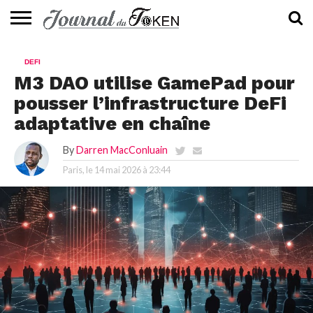
ACTUALITÉS
📰
EVALUATION
GUIDE
TENDANCES
À
CONTACTEZ-
DEFI
⭐
📙
🔥
PROPOS
NOUS
M3 DAO utilise GamePad pour
pousser l’infrastructure DeFi
adaptative en chaîne
By
Darren MacConluain
Paris, le
14 mai 2026 à 23:44