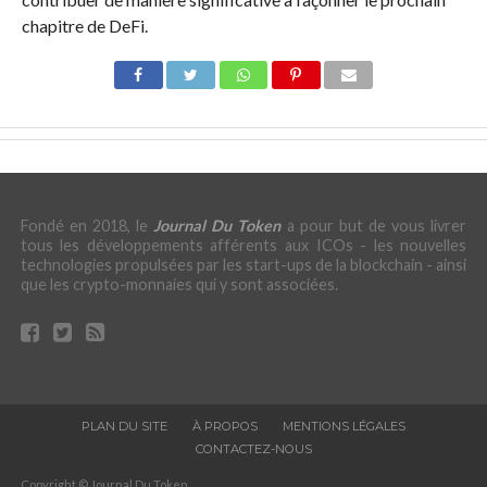
chapitre de DeFi.
Fondé en 2018, le
Journal Du Token
a pour but de vous livrer
tous les développements afférents aux ICOs - les nouvelles
technologies propulsées par les start-ups de la blockchain - ainsi
que les crypto-monnaies qui y sont associées.
PLAN DU SITE
À PROPOS
MENTIONS LÉGALES
CONTACTEZ-NOUS
Copyright © Journal Du Token