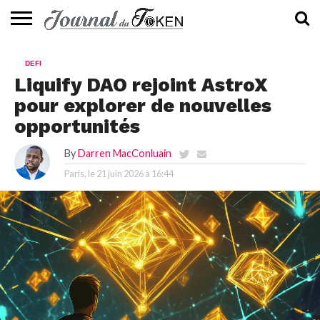
ACTUALITÉS
📰
EVALUATION
GUIDE
TENDANCES
À
CONTACTEZ-
DEFI
⭐
📙
🔥
PROPOS
NOUS
Liquify DAO rejoint AstroX
pour explorer de nouvelles
opportunités
By
Darren MacConluain
Paris, le
21 juin 2026 à 16:44