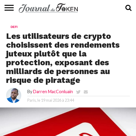
ACTUALITÉS
📰
EVALUATION
GUIDE
TENDANCES
À
CONTACTEZ-
DEFI
⭐
📙
🔥
PROPOS
NOUS
Les utilisateurs de crypto
choisissent des rendements
juteux plutôt que la
protection, exposant des
milliards de personnes au
risque de piratage
By
Darren MacConluain
Paris, le
19 mai 2026 à 23:44