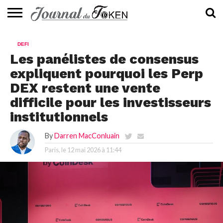
ACTUALITÉS
📰
EVALUATION
GUIDE
TENDANCES
À
CONTACTEZ-
DEFI
⭐
📙
🔥
PROPOS
NOUS
Les panélistes de consensus
expliquent pourquoi les Perp
DEX restent une vente
difficile pour les investisseurs
institutionnels
By
Darren MacConluain
Paris, le
12 mai 2026 à 11:44