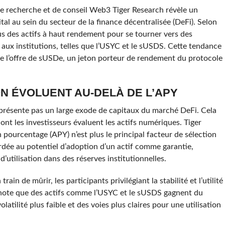
de recherche et de conseil Web3 Tiger Research révèle un
al au sein du secteur de la finance décentralisée (DeFi). Selon
plus des actifs à haut rendement pour se tourner vers des
 aux institutions, telles que l’USYC et le sUSDS. Cette tendance
de l’offre de sUSDe, un jeton porteur de rendement du protocole
ON ÉVOLUENT AU-DELÀ DE L’APY
présente pas un large exode de capitaux du marché DeFi. Cela
nt les investisseurs évaluent les actifs numériques. Tiger
pourcentage (APY) n’est plus le principal facteur de sélection
rdée au potentiel d’adoption d’un actif comme garantie,
’utilisation dans des réserves institutionnelles.
n de mûrir, les participants privilégiant la stabilité et l’utilité
 note que des actifs comme l’USYC et le sUSDS gagnent du
latilité plus faible et des voies plus claires pour une utilisation