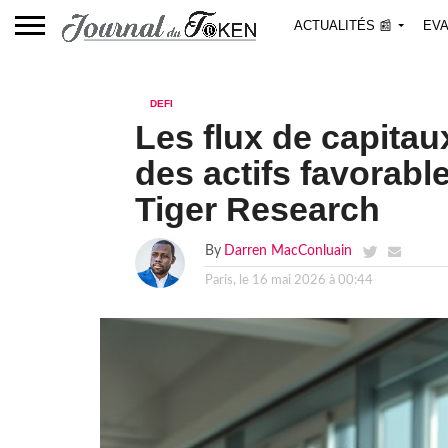
ACTUALITÉS 📰
EVA
DEFI
Les flux de capitau
des actifs favorable
Tiger Research
By
Darren MacConluain
Paris, le
16 mai 2026 à 00:44