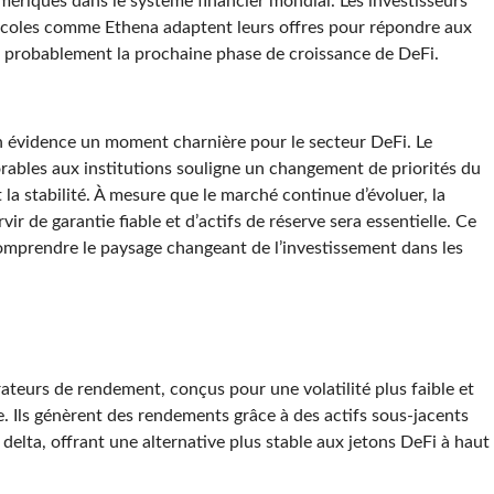
numériques dans le système financier mondial. Les investisseurs
otocoles comme Ethena adaptent leurs offres pour répondre aux
ra probablement la prochaine phase de croissance de DeFi.
n évidence un moment charnière pour le secteur DeFi. Le
rables aux institutions souligne un changement de priorités du
t la stabilité. À mesure que le marché continue d’évoluer, la
ir de garantie fiable et d’actifs de réserve sera essentielle. Ce
omprendre le paysage changeant de l’investissement dans les
teurs de rendement, conçus pour une volatilité plus faible et
e. Ils génèrent des rendements grâce à des actifs sous-jacents
delta, offrant une alternative plus stable aux jetons DeFi à haut