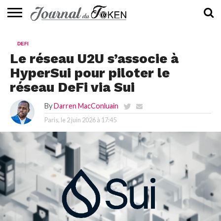
ACTUALITÉS
📰
EVALUATION
GUIDE
TENDANCES
À
CONTACTEZ-
DEFI
⭐
📙
🔥
PROPOS
NOUS
Le réseau U2U s’associe à
HyperSui pour piloter le
réseau DeFi via Sui
By
Darren MacConluain
Paris, le
2 juin 2026 à 17:45