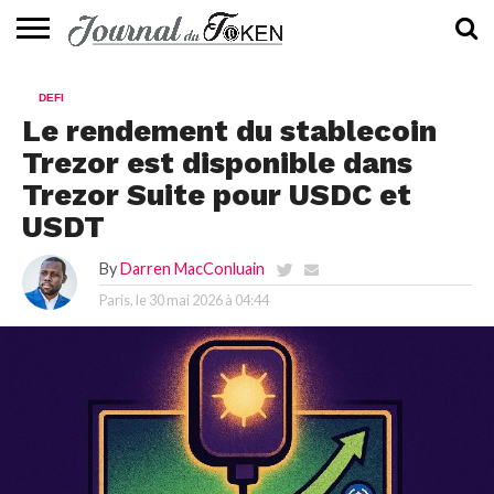
ACTUALITÉS
📰
EVALUATION
GUIDE
TENDANCES
À
CONTACTEZ-
DEFI
⭐
📙
🔥
PROPOS
NOUS
Le rendement du stablecoin
Trezor est disponible dans
Trezor Suite pour USDC et
USDT
By
Darren MacConluain
Paris, le
30 mai 2026 à 04:44