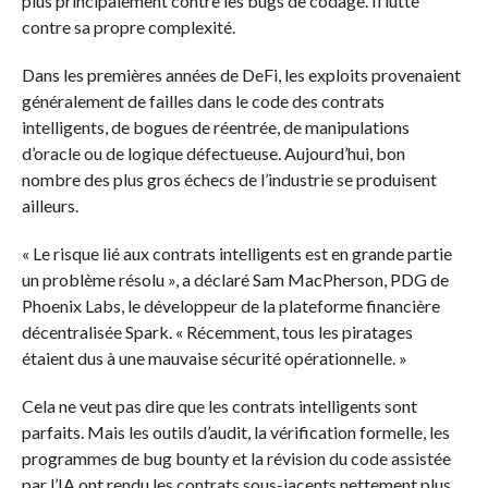
plus principalement contre les bugs de codage. Il lutte
contre sa propre complexité.
Dans les premières années de DeFi, les exploits provenaient
généralement de failles dans le code des contrats
intelligents, de bogues de réentrée, de manipulations
d’oracle ou de logique défectueuse. Aujourd’hui, bon
nombre des plus gros échecs de l’industrie se produisent
ailleurs.
« Le risque lié aux contrats intelligents est en grande partie
un problème résolu », a déclaré Sam MacPherson, PDG de
Phoenix Labs, le développeur de la plateforme financière
décentralisée Spark. « Récemment, tous les piratages
étaient dus à une mauvaise sécurité opérationnelle. »
Cela ne veut pas dire que les contrats intelligents sont
parfaits. Mais les outils d’audit, la vérification formelle, les
programmes de bug bounty et la révision du code assistée
par l’IA ont rendu les contrats sous-jacents nettement plus