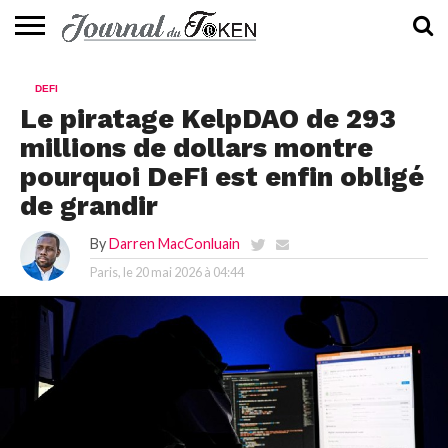
ACTUALITÉS
📰
EVALUATION
GUIDE
TENDANCES
À
CONTACTEZ-
DEFI
⭐
📙
🔥
PROPOS
NOUS
Le piratage KelpDAO de 293
millions de dollars montre
pourquoi DeFi est enfin obligé
de grandir
By
Darren MacConluain
Paris, le
20 mai 2026 à 04:44