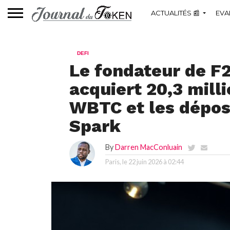
ACTUALITÉS 📰
EVA
DEFI
Le fondateur de F
acquiert 20,3 mill
WBTC et les dépos
Spark
By
Darren MacConluain
Paris, le
22 juin 2026 à 02:44