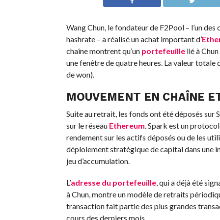
Wang Chun, le fondateur de F2Pool – l’un des 
hashrate – a réalisé un achat important d’
Ethe
chaîne montrent qu’un
portefeuille
lié à Chun
une fenêtre de quatre heures. La valeur totale d
de won).
MOUVEMENT EN CHAÎNE ET
Suite au retrait, les fonds ont été déposés sur
sur le réseau
Ethereum
. Spark est un protoco
rendement sur les actifs déposés ou de les uti
déploiement stratégique de capital dans une i
jeu d’accumulation.
L’
adresse du portefeuille
, qui a déjà été sig
à Chun, montre un modèle de retraits périodiqu
transaction fait partie des plus grandes trans
cours des derniers mois.