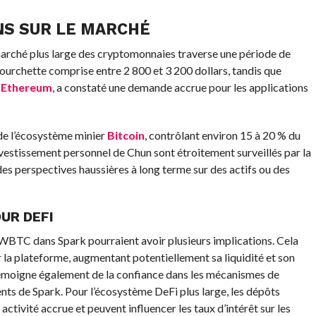
NS SUR LE MARCHÉ
marché plus large des cryptomonnaies traverse une période de
ourchette comprise entre 2 800 et 3 200 dollars, tandis que
u
Ethereum
, a constaté une demande accrue pour les applications
de l’écosystème minier
Bitcoin
, contrôlant environ 15 à 20 % du
vestissement personnel de Chun sont étroitement surveillés par la
es perspectives haussières à long terme sur des actifs ou des
UR DEFI
WBTC dans Spark pourraient avoir plusieurs implications. Cela
r la plateforme, augmentant potentiellement sa liquidité et son
a témoigne également de la confiance dans les mécanismes de
ents de Spark. Pour l’écosystème DeFi plus large, les dépôts
tivité accrue et peuvent influencer les taux d’intérêt sur les