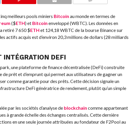
COMMENTS
cinq meilleurs pools miniers
Bitcoin
au monde en termes de
reum
(
$
ETH
) et
Bitcoin
enveloppé (WBTC). Les données en
 a retiré 7 650
$
ETH
et 124,18 WBTC de la bourse Binance sur
es actifs acquis est d’environ 20,3 millions de dollars (28 milliards
 INTÉGRATION DEFI
 Spark, une plateforme de finance décentralisée (DeFi) construite
le de prêt et d’emprunt qui permet aux utilisateurs de gagner un
liser comme garantie pour des prêts. Cette décision signale un
nfrastructure DeFi génératrice de rendement, plutôt qu’un simple
nalée par les sociétés d’analyse de
blockchain
comme appartenant
es à grande échelle des échanges centralisés. Cette dernière
actions en une seule journée attribuées au fondateur de F2Pool au