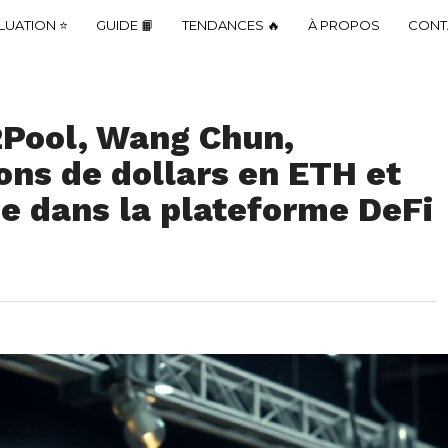
LUATION ⭐
GUIDE 📙
TENDANCES 🔥
À PROPOS
CONT
2Pool, Wang Chun,
ions de dollars en ETH et
e dans la plateforme DeFi