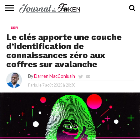
ACTUALITÉS
📰
EVALUATION
GUIDE
TENDANCES
À
CONTACTEZ-
DEFI
⭐
📙
🔥
PROPOS
NOUS
Le clés apporte une couche
d’identification de
connaissances zéro aux
coffres sur avalanche
By
Darren MacConluain
Paris, le
7 août 2025 à 20:30