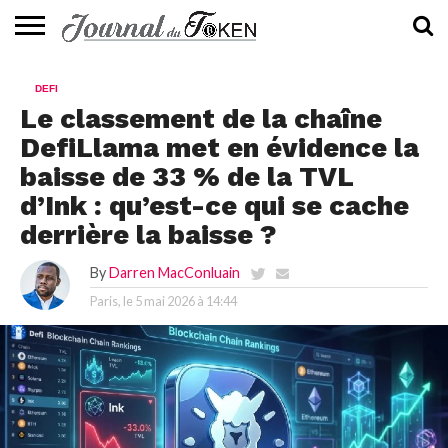
ACTUALITÉS
📰
EVALUATION
GUIDE
TENDANCES
À
CONTACTEZ-
DEFI
⭐
📙
🔥
PROPOS
NOUS
Le classement de la chaîne
DefiLlama met en évidence la
baisse de 33 % de la TVL
d’Ink : qu’est-ce qui se cache
derrière la baisse ?
By
Darren MacConluain
Paris, le
5 mai 2026 à 14:44