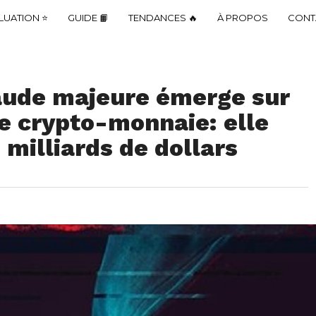
LUATION ⭐
GUIDE 📙
TENDANCES 🔥
À PROPOS
CONT
raude majeure émerge sur
e crypto-monnaie: elle
 milliards de dollars