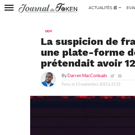
ACTUALITÉS 📰
EVA
DEFI
La suspicion de f
une plate-forme d
prétendait avoir 12
By
Darren MacConluain
Paris, le
13 septembre 2025 à 21:32