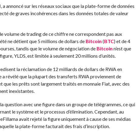
a annoncé sur les réseaux sociaux que la plate-forme de données
ecté de graves incohérences dans les données totales de valeur
le volume de trading de ce chiffre ne correspondent pas aux
iété ne détient que 5 millions de dollars de
Bitcoin
(
BTC
) et de 4
 bourses, tandis que le volume de négociation de
Bitcoin
n’est que
 figure, YLDS, est limitée à seulement 20 millions d’unités.
edisent la réclamation de 12 milliards de dollars de RWA en
rme a révélé que la plupart des transferts RWA proviennent de
et que les prêts sont largement traités en monnaie Fiat, avec des
ent inexistantes.
a question avec une figure dans un groupe de télégrammes, ce qui
ant le système et le processus d’élimination. Cependant, au
eFillama avait rejeté la figure uniquement à cause de ses médias
uelle la plate-forme facturait des frais d’inscription.