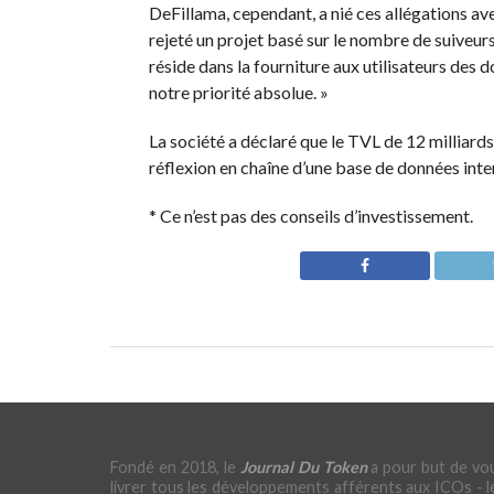
DeFillama, cependant, a nié ces allégations a
rejeté un projet basé sur le nombre de suiveurs 
réside dans la fourniture aux utilisateurs des 
notre priorité absolue. »
La société a déclaré que le TVL de 12 milliards
réflexion en chaîne d’une base de données inte
* Ce n’est pas des conseils d’investissement.
Fondé en 2018, le
Journal Du Token
a pour but de vo
livrer tous les développements afférents aux ICOs - l