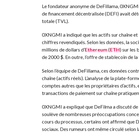
Le fondateur anonyme de DeFillama, 0XNGMI, 
de financement décentralisée (DEFI) avait dét
totale (TVL).
0XNGMI a indiqué que les actifs sur chaîne et 
chiffres revendiqués. Selon les données, la soc
millions de dollars d’
Ethereum
(
ETH
) sur les
de 2000 $. En outre, l’offre de stablecoin de la
Selon l’équipe de DeFillama, ces données contr
chaîne (actifs réels). L’analyse de la plate-fo
comptes autres que les propriétaires d’actifs, 
transactions de paiement sur chaîne pratiquem
0XNGMI a expliqué que DeFilma a discuté de l
soulève de nombreuses préoccupations concern
cours du processus, certains ont affirmé que D
sociaux. Des rumeurs ont même circulé selon laq