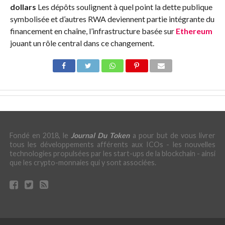
dollars
Les dépôts soulignent à quel point la dette publique
symbolisée et d’autres RWA deviennent partie intégrante du
financement en chaîne, l’infrastructure basée sur
Ethereum
jouant un rôle central dans ce changement.
Fondé en 2018, le
Journal Du Token
a pour but de vous livrer
tous les développements afférents aux ICOs - les nouvelles
technologies propulsées par les start-ups de la blockchain - ainsi
que les crypto-monnaies qui y sont associées.