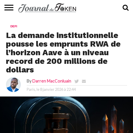
ACTUALITÉS
📰
EVALUATION
GUIDE
TENDANCES
À
CONTACTEZ-
DEFI
⭐
📙
🔥
PROPOS
NOUS
La demande institutionnelle
pousse les emprunts RWA de
l’horizon Aave à un niveau
record de 200 millions de
dollars
By
Darren MacConluain
Paris, le
8 janvier 2026 à 22:44