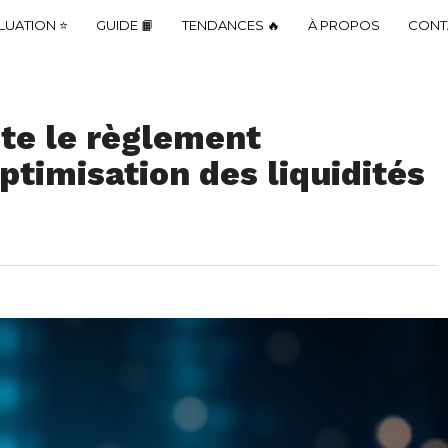
LUATION ⭐
GUIDE 📙
TENDANCES 🔥
À PROPOS
CONT
te le règlement
optimisation des liquidités