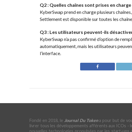
Q2 : Quelles chaînes sont prises en charg
KyberSwap prend en charge plusieurs chaîne
Settlement est disponible sur toutes les chaî
Q3 : Les utilisateurs peuvent-ils désactiver
KyberSwap n’a pas confirmé d’option de rempl
automatiquement, mais les utilisateurs peuven
l’interface.
Fondé en 2018, le
Journal Du Token
a pour but de vo
livrer tous les développements afférents aux ICOs - l
nouvelles technologies propulsées par les start-ups 