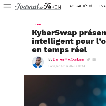
ACTUALITÉS 📰
EVA
DEFI
KyberSwap présen
intelligent pour l’
en temps réel
By
Darren MacConluain
Paris, le
14 mai 2026 à 18:44