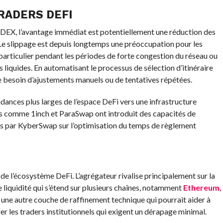
RADERS DEFI
s DEX, l’avantage immédiat est potentiellement une réduction des
. Le slippage est depuis longtemps une préoccupation pour les
 particulier pendant les périodes de forte congestion du réseau ou
s liquides. En automatisant le processus de sélection d’itinéraire
 besoin d’ajustements manuels ou de tentatives répétées.
ndances plus larges de l’espace DeFi vers une infrastructure
rs comme 1inch et ParaSwap ont introduit des capacités de
is par KyberSwap sur l’optimisation du temps de règlement
l’écosystème DeFi. L’agrégateur rivalise principalement sur la
e liquidité qui s’étend sur plusieurs chaînes, notamment
Ethereum
,
une autre couche de raffinement technique qui pourrait aider à
irer les traders institutionnels qui exigent un dérapage minimal.