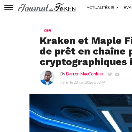
ACTUALITÉS 📰
EVA
DEFI
Kraken et Maple F
de prêt en chaîne 
cryptographiques i
By
Darren MacConluain
Paris, le
28 juin 2026 à 02:44