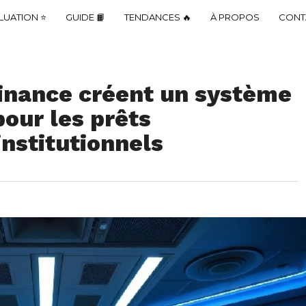
LUATION ⭐
GUIDE 📙
TENDANCES 🔥
À PROPOS
CONT
inance créent un système
pour les prêts
nstitutionnels