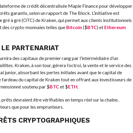
 plateforme de crédit décentralisée Maple Finance pour développer
êts garantis, selon un rapport de The Block. L’initiative est
 gré à gré (OTC) de Kraken, qui permet aux clients institutionnels
 des crypto-monnaies telles que
Bitcoin
(
$
BTC
) et
Ethereum
LE PARTENARIAT
urnira des capitaux de premier rang par l’intermédiaire d’un
llites. Kraken, à son tour, gérera l’octroi, la vente et le service des
 junior, absorbant les pertes initiales avant que le capital de
e fardeau du capital de Kraken tout en offrant aux investisseurs de
dimensionné soutenu par
$
BTC
et
$
ETH
.
prêts devraient être vérifiables en temps réel sur la chaîne,
rêteurs que pour les emprunteurs.
PRÊTS CRYPTOGRAPHIQUES