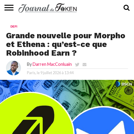
ACTUALITÉS
📰
EVALUATION
GUIDE
TENDANCES
À
CONTACTEZ-
DEFI
⭐
📙
🔥
PROPOS
NOUS
Grande nouvelle pour Morpho
et Ethena : qu’est-ce que
Robinhood Earn ?
By
Darren MacConluain
Paris, le
9 juillet 2026 à 13:44