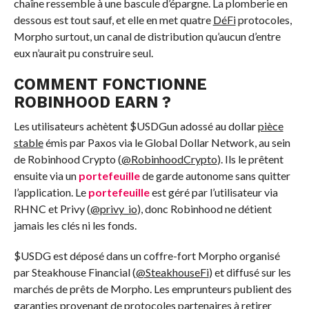
chaîne ressemble à une bascule d’épargne. La plomberie en
dessous est tout sauf, et elle en met quatre
DéFi
protocoles,
Morpho surtout, un canal de distribution qu’aucun d’entre
eux n’aurait pu construire seul.
COMMENT FONCTIONNE
ROBINHOOD EARN ?
Les utilisateurs achètent
$USDG
un adossé au dollar
pièce
stable
émis par Paxos via le Global Dollar Network, au sein
de Robinhood Crypto (
@RobinhoodCrypto
). Ils le prêtent
ensuite via un
portefeuille
de garde autonome sans quitter
l’application. Le
portefeuille
est géré par l’utilisateur via
RHNC et Privy (
@privy_io
), donc Robinhood ne détient
jamais les clés ni les fonds.
$USDG
est déposé dans un coffre-fort Morpho organisé
par Steakhouse Financial (
@SteakhouseFi
) et diffusé sur les
marchés de prêts de Morpho. Les emprunteurs publient des
garanties provenant de protocoles partenaires à retirer