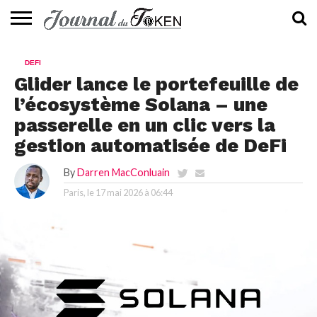
ACTUALITÉS
📰
EVALUATION
GUIDE
TENDANCES
À
CONTACTEZ-
DEFI
⭐
📙
🔥
PROPOS
NOUS
Glider lance le portefeuille de
l’écosystème Solana – une
passerelle en un clic vers la
gestion automatisée de DeFi
By
Darren MacConluain
Paris, le
17 mai 2026 à 06:44