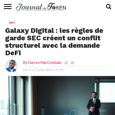
ACTUALITÉS
📰
EVALUATION
GUIDE
TENDANCES
À
CONTACTEZ-
DEFI
⭐
📙
🔥
PROPOS
NOUS
Galaxy Digital : les règles de
garde SEC créent un conflit
structurel avec la demande
DeFi
By
Darren MacConluain
Paris, le
7 juillet 2026 à 21:44