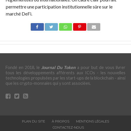
permettre une participation institutionnelle sûre sur le
marché DeFi.
Fondé en 2018, le
Journal Du Token
a pour but de vous livrer
tous les développements afférents aux ICOs - les nouvelles
technologies propulsées par les start-ups de la blockchain - ainsi
que les crypto-monnaies qui y sont associées.
PLAN DU SITE
À PROPOS
MENTIONS LÉGALES
CONTACTEZ-NOUS