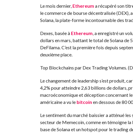
Le mois dernier,
Ethereum
a récupéré son titre
le commerce de bourse décentralisée (DEX), alor
Solana, la plate-forme incontournable des tr
Dexes, basée à
Ethereum
, a enregistré un vo
dollars en mars, battant le total de Solana de 
DeFilama. C’est la première fois depuis septe
deuxième place.
Top Blockchains par Dex Trading Volumes. (D
Le changement de leadership s’est produit, car 
4,2% pour atteindre 2,63 billions de dollars, p
macroéconomique et déception concernant le
américaine a vu le
bitcoin
en dessous de 80 00
Le sentiment du marché baissier a atténué les s
secteur de Memecoin, comme en témoigne la bais
base de Solana et un hotspot pour le trading d