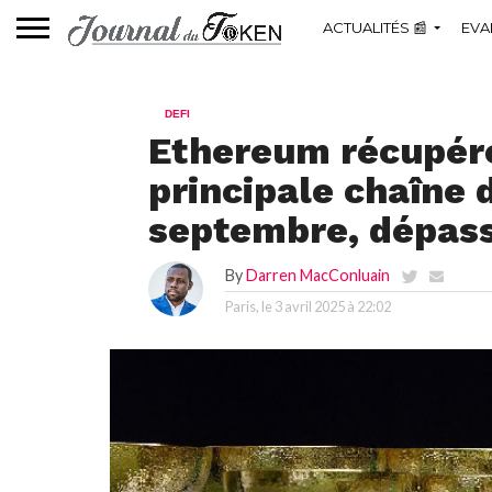
ACTUALITÉS 📰
EVA
DEFI
Ethereum récupére
principale chaîne 
septembre, dépas
By
Darren MacConluain
Paris, le
3 avril 2025 à 22:02