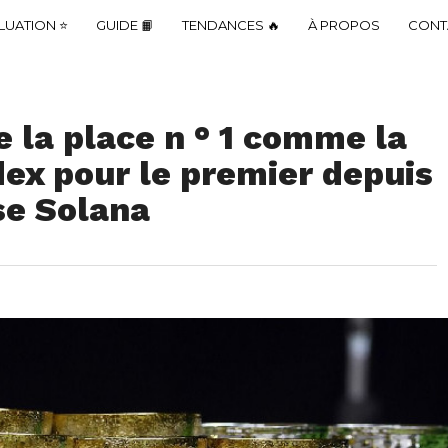
LUATION ⭐
GUIDE 📙
TENDANCES 🔥
À PROPOS
CONT
 la place n ° 1 comme la
dex pour le premier depuis
se Solana