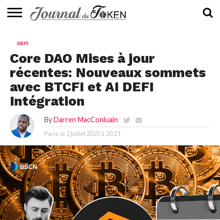
ACTUALITÉS
📰
EVALUATION
GUIDE
TENDANCES
À
CONTACTEZ-
DEFI
⭐
📙
🔥
PROPOS
NOUS
Core DAO Mises à jour
récentes: Nouveaux sommets
avec BTCFI et AI DEFI
Intégration
By
Darren MacConluain
Paris, le
2 juillet 2025 à 20:21