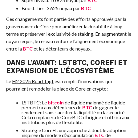
Super niveau: 10 875 noyau par
BTC
Boost Tier: 3 625 noyau par
BTC
Ces changements font partie des efforts approuvés par la
gouvernance de Core pour améliorer la durabilité à long
terme et préserver l’exclusivité de staking. En augmentant le
noyau requis, le réseau renforce l’alignement économique
entre la
BTC
et les détenteurs de noyaux.
DANS L’AVANT: LSTBTC, COREFI ET
EXPANSION DE L’ÉCOSYSTÈME
Le
H2 2025 Road Tagt
est rempli d’innovations qui
pourraient remodeler la place de Core en crypto:
LSTBTC: Le
bitcoin
de liquide malonné de liquide
permettra aux détenteurs de
BTC
de gagner le
rendement sans sacrifier la liquidité ou la sécurité.
Cela remplacera le CoreBTC d’origine et offrira aux
institutions plus de flexibilité.
Stratégie CoreFI: une approche à double adoption
inspirée du modèle d’accumulation
BTC
de