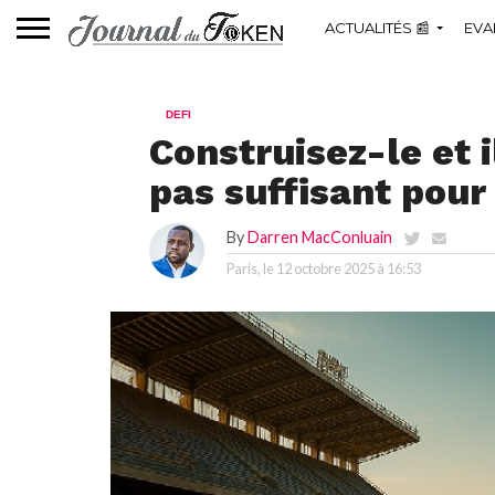
ACTUALITÉS 📰
EVA
DEFI
Construisez-le et 
pas suffisant pour
By
Darren MacConluain
Paris, le
12 octobre 2025 à 16:53