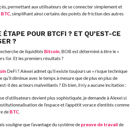
ès, permettant aux utilisateurs de se connecter simplement et
r
BTC
, simplifiant ainsi certains des points de friction des autres
 ÉTAPE POUR BTCFI ? ET QU’EST-CE
SER ?
recherche de liquidités
Bitcoin
, BOB est déterminé à être le «
s l’or. Et les premiers résultats ?
oin
DeFi ? Alexei admet qu’il existe toujours un « risque technique
e qu’il diminue avec le temps à mesure que de plus en plus de
est-il des acteurs malveillants ? Eh bien, il n’y a aucune incitation :
e d’utilisateurs devient plus sophistiquée, je demande à Alexei si
stitutionnalisation de l’espace et l’appétit vorace d’entités comme
re de
BTC
.
mais souligne que l’avantage du système de
preuve de travail
de