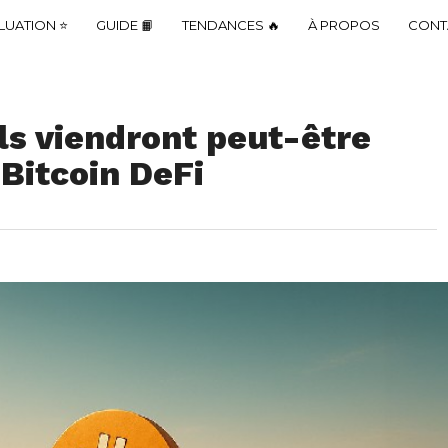
LUATION ⭐
GUIDE 📙
TENDANCES 🔥
À PROPOS
CONT
ils viendront peut-être
 Bitcoin DeFi