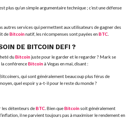
est plus qu’un simple argumentaire technique ; c’est une défense
ns autres services qui permettent aux utilisateurs de gagner des
it de
Bitcoin
natif, les récompenses sont payées en
BTC
.
SOIN DE BITCOIN DEFI ?
cheté du
Bitcoin
juste pour le garder et le regarder ? Mark se
 la conférence
Bitcoin
à Vegas en mai, disant :
Bitcoiners, qui sont généralement beaucoup plus férus de
yen, quel espoir y a-t-il pour le reste du monde ?
r les détenteurs de
BTC
. Bien que
Bitcoin
soit généralement
nflation, il ne parvient toujours pas à maximiser le rendement en