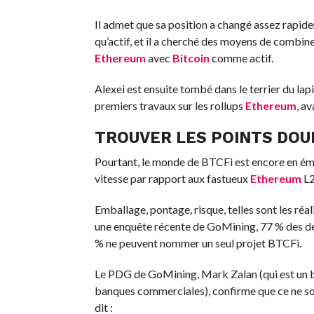
Il admet que sa position a changé assez rapidem
qu’actif, et il a cherché des moyens de combin
Ethereum
avec
Bitcoin
comme actif.
Alexei est ensuite tombé dans le terrier du lap
premiers travaux sur les rollups
Ethereum
, a
TROUVER LES POINTS DO
Pourtant, le monde de BTCFi est encore en ém
vitesse par rapport aux fastueux
Ethereum
L2
Emballage, pontage, risque, telles sont les réal
une enquête récente de GoMining, 77 % des d
% ne peuvent nommer un seul projet BTCFi.
Le PDG de GoMining, Mark Zalan (qui est un ba
banques commerciales), confirme que ce ne son
dit :