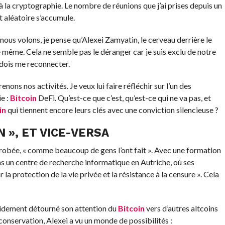
à la cryptographie. Le nombre de réunions que j’ai prises depuis un
t aléatoire s’accumule.
 nous volons, je pense qu’Alexei Zamyatin, le cerveau derrière le
 même. Cela ne semble pas le déranger car je suis exclu de notre
 dois me reconnecter.
ons nos activités. Je veux lui faire réfléchir sur l’un des
e :
Bitcoin
DeFi. Qu’est-ce que c’est, qu’est-ce qui ne va pas, et
in
qui tiennent encore leurs clés avec une conviction silencieuse ?
N », ET VICE-VERSA
robée, « comme beaucoup de gens l’ont fait ». Avec une formation
ns un centre de recherche informatique en Autriche, où ses
a protection de la vie privée et la résistance à la censure ». Cela
rapidement détourné son attention du
Bitcoin
vers d’autres altcoins
 conservation, Alexei a vu un monde de possibilités :