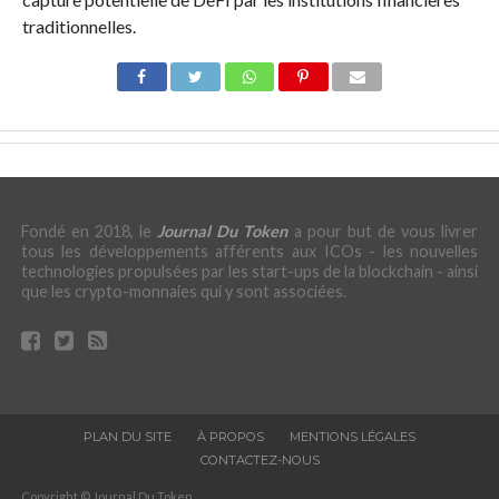
traditionnelles.
Fondé en 2018, le
Journal Du Token
a pour but de vous livrer
tous les développements afférents aux ICOs - les nouvelles
technologies propulsées par les start-ups de la blockchain - ainsi
que les crypto-monnaies qui y sont associées.
PLAN DU SITE
À PROPOS
MENTIONS LÉGALES
CONTACTEZ-NOUS
Copyright © Journal Du Token