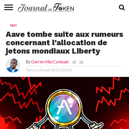
ACTUALITÉS
📰
EVALUATION
GUIDE
TENDANCES
À
CONTACTEZ-
DEFI
⭐
📙
🔥
PROPOS
NOUS
Aave tombe suite aux rumeurs
concernant l’allocation de
jetons mondiaux Liberty
By
Darren MacConluain
Paris, le
24 août 2025 à 00:03