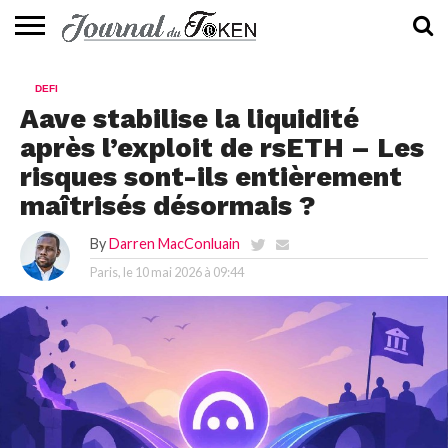
ACTUALITÉS
📰
EVALUATION
GUIDE
TENDANCES
À
CONTACTEZ-
DEFI
⭐
📙
🔥
PROPOS
NOUS
Aave stabilise la liquidité
après l’exploit de rsETH – Les
risques sont-ils entièrement
maîtrisés désormais ?
By
Darren MacConluain
Paris, le
10 mai 2026 à 09:44