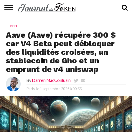
ACTUALITÉS
📰
EVALUATION
GUIDE
TENDANCES
À
CONTACTEZ-
DEFI
⭐
📙
🔥
PROPOS
NOUS
Aave (Aave) récupére 300 $
car V4 Beta peut débloquer
des liquidités croisées, un
stablecoin de Gho et un
emprunt de v4 uniswap
By
Darren MacConluain
Paris, le
1 septembre 2025 à 00:33