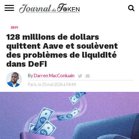
ACTUALITÉS
📰
EVALUATION
GUIDE
TENDANCES
À
CONTACTEZ-
DEFI
⭐
📙
🔥
PROPOS
NOUS
128 millions de dollars
quittent Aave et soulèvent
des problèmes de liquidité
dans DeFi
By
Darren MacConluain
Paris, le
25 mai 2026 à 04:44