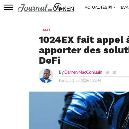
ACTUALITÉS 📰
EVA
DEFI
1024EX fait appel
apporter des solut
DeFi
By
Darren MacConluain
Paris, le
3 juin 2026 à 23:44