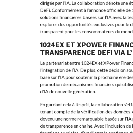
dirigée par l’IA. La collaboration dénote une é
DeFi. Conformément à l’annonce officielle de 1
solutions financières basées sur l’IA avec la t
explorer des opportunités exclusives pour le 
transparent pour les consommateurs du monde
1024EX ET XPOWER FINAN
TRANSPARENCE DEFI VIA L’
Le partenariat entre 1024EX et XPower Finance
l’intégration de l’IA. De plus, cette décision 
basé sur l’IA pour soutenir la prochaine ère d
promotion de mécanismes financiers qui utilis
d’IA de nouvelle génération.
En gardant cela à l’esprit, la collaboration s’
tenant compte de la vérification des données, d
devenu une norme remarquable basée sur l’IA p
de transparence en chaîne. Avec l’inclusion de l
fonctions cruciales, d’améliorer la confiance