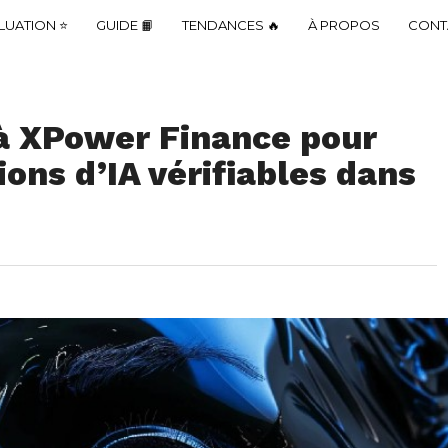
LUATION ⭐
GUIDE 📙
TENDANCES 🔥
À PROPOS
CONT
 à XPower Finance pour
ions d’IA vérifiables dans