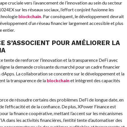
tape cruciale vers l’avancement de l’innovation au sein du secteur
024EX sur les réseaux sociaux, l’effort conjoint fusionne les
echnologie
blockchain
. Par conséquent, le développement devrait
développement d’un réseau financier largement accessible et plus
 entier.
CE S’ASSOCIENT POUR AMÉLIORER LA
IA
 tente de renforcer l’innovation et la transparence DeFi avec
souligne la demande croissante du marché pour un cadre financier
es dApps. La collaboration se concentre sur le développement et la
ent la transparence de la
blockchain
et intègrent des capacités
efforce de résoudre certains des problèmes DeFi de longue date, en
e l’efficacité et de la confiance. De plus, XPower Finance est
our la finance coopérative, mettant l’accent sur les mécanismes
’IA dans les activités financières, l’entité tente d’automatiser des
 des consommateurs via des systèmes auditables et transparents et