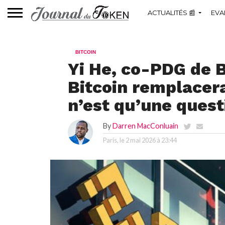
ACTUALITÉS 📰
EVA
BITCOIN
Yi He, co-PDG de B
Bitcoin remplacera 
n’est qu’une quest
By
Darren MacConluain
Paris, le
2 mai 2026 à 23:44