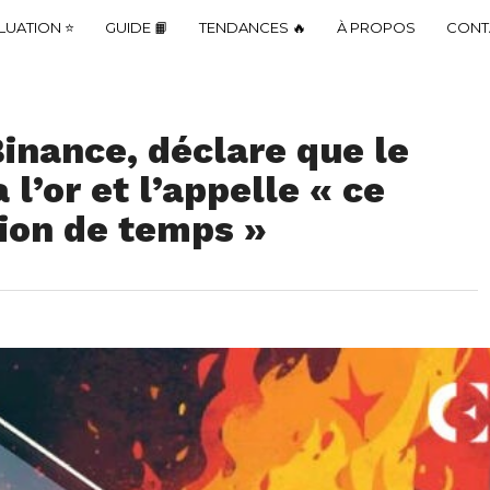
LUATION ⭐
GUIDE 📙
TENDANCES 🔥
À PROPOS
CONT
inance, déclare que le
l’or et l’appelle « ce
ion de temps »