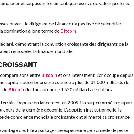
 remplacer et surpasser l’or en tant que réserve de valeur préférée
es ouvert, le dirigeant de Binance n’a pas fixé de calendrier
 la domination à long terme de
Bitcoin
.
 déclaré, démontrant la conviction croissante des dirigeants de la
aient remodeler la finance mondiale.
 CROISSANT
s comparaisons entre
Bitcoin
et or s’intensifient. L’or occupe depuis
ne capitalisation boursière estimée à plus de 31 000 milliards de
re du
Bitcoin
fluctue autour de 1 520 milliards de dollars.
errain. Depuis son lancement en 2009, il a surperformé la plupart
u cours de la dernière décennie. L’adoption institutionnelle, la
ise de conscience mondiale croissante ont alimenté sa croissance.
 avantage clé. Elle a partagé une expérience personnelle de perte