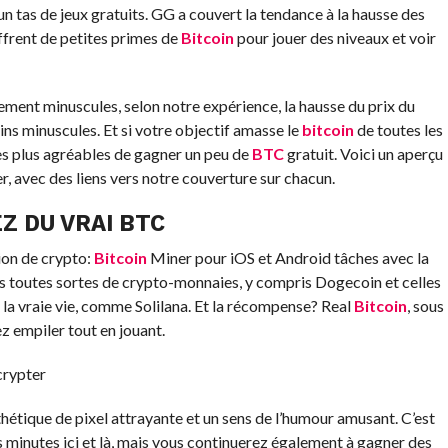
un tas de jeux gratuits.
GG a couvert la tendance à la hausse des
offrent de petites primes de
Bitcoin
pour jouer des niveaux et voir
ment minuscules, selon notre expérience, la hausse du prix du
ins minuscules. Et si votre objectif amasse le
bitcoin
de toutes les
es plus agréables de gagner un peu de
BTC
gratuit. Voici un aperçu
r, avec des liens vers notre couverture sur chacun.
Z DU VRAI BTC
tion de crypto:
Bitcoin
Miner pour iOS et Android tâches avec la
s toutes sortes de crypto-monnaies, y compris Dogecoin et celles
la vraie vie, comme Solilana. Et la récompense? Real
Bitcoin
, sous
z empiler tout en jouant.
crypter
sthétique de pixel attrayante et un sens de l’humour amusant. C’est
 minutes ici et là, mais vous continuerez également à gagner des