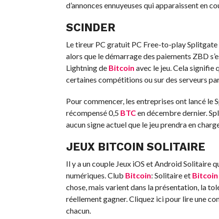
d’annonces ennuyeuses qui apparaissent en cou
SCINDER
Le tireur PC gratuit PC Free-to-play Splitgate
alors que le démarrage des paiements ZBD s’es
Lightning de
Bitcoin
avec le jeu. Cela signifie
certaines compétitions ou sur des serveurs part
Pour commencer, les entreprises ont lancé le Sp
récompensé 0,5
BTC
en décembre dernier. Split
aucun signe actuel que le jeu prendra en charg
JEUX
BITCOIN
SOLITAIRE
Il y a un couple
Jeux iOS et Android Solitaire
qu
numériques. Club
Bitcoin
: Solitaire et
Bitcoin
chose, mais varient dans la présentation, la tol
réellement gagner.
Cliquez ici pour lire une c
chacun.