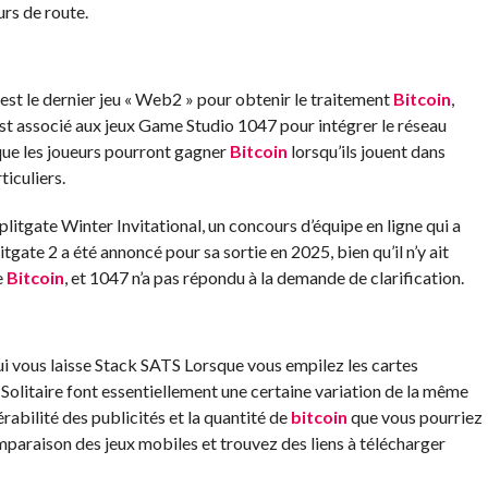
rs de route.
 est le dernier jeu « Web2 » pour obtenir le traitement
Bitcoin
,
t associé aux jeux Game Studio 1047 pour intégrer le réseau
 que les joueurs pourront gagner
Bitcoin
lorsqu’ils jouent dans
iculiers.
litgate Winter Invitational, un concours d’équipe en ligne qui a
gate 2 a été annoncé pour sa sortie en 2025, bien qu’il n’y ait
e
Bitcoin
, et 1047 n’a pas répondu à la demande de clarification.
i vous laisse
Stack SATS
Lorsque vous empilez les cartes
Solitaire font essentiellement une certaine variation de la même
érabilité des publicités et la quantité de
bitcoin
que vous pourriez
omparaison
des jeux mobiles et trouvez des liens à télécharger