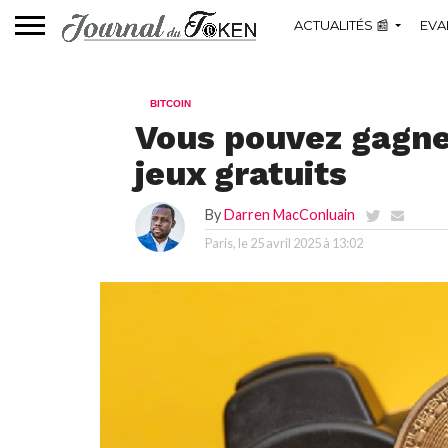
ACTUALITÉS 📰
EVA
BITCOIN
Vous pouvez gagner
jeux gratuits
By
Darren MacConluain
Paris, le
25 avril 2025 à 13:02