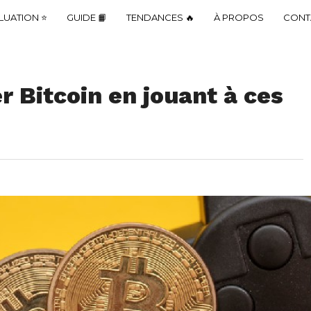
LUATION ⭐
GUIDE 📙
TENDANCES 🔥
À PROPOS
CONT
 Bitcoin en jouant à ces