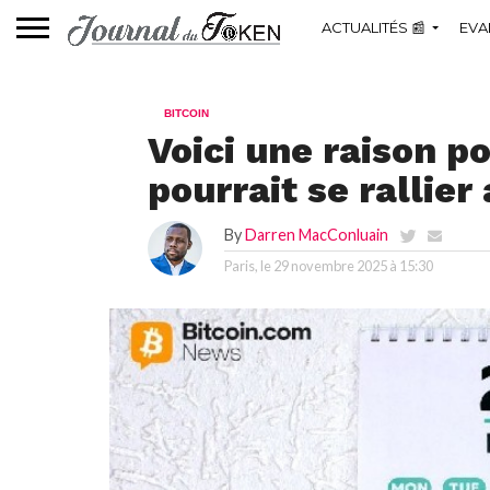
ACTUALITÉS 📰
EVA
BITCOIN
Voici une raison po
pourrait se rallie
By
Darren MacConluain
Paris, le
29 novembre 2025 à 15:30