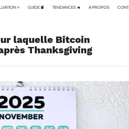
LUATION ⭐
GUIDE 📙
TENDANCES 🔥
À PROPOS
CONT
ur laquelle Bitcoin
r après Thanksgiving