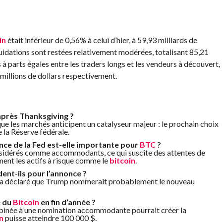
in
était inférieur de 0,56% à celui d’hier, à 59,93 milliards de
iquidations sont restées relativement modérées, totalisant 85,21
s à parts égales entre les traders longs et les vendeurs à découvert,
 millions de dollars respectivement.
 après Thanksgiving ?
 que les marchés anticipent un catalyseur majeur : le prochain choix
 la Réserve fédérale.
nce de la Fed est-elle importante pour
BTC
?
nsidérés comme accommodants, ce qui suscite des attentes de
ment les actifs à risque comme le
bitcoin
.
ent-ils pour l’annonce ?
t, a déclaré que Trump nommerait probablement le nouveau
e du
Bitcoin
en fin d’année ?
inée à une nomination accommodante pourrait créer la
n
puisse atteindre 100 000 $.