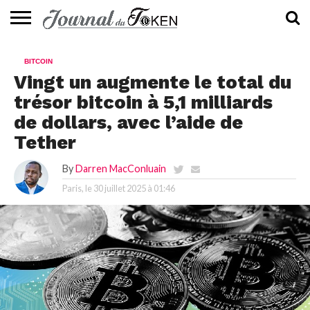
ACTUALITÉS
📰
EVALUATION
GUIDE
TENDANCES
À
CONTACTEZ-
BITCOIN
⭐
📙
🔥
PROPOS
NOUS
Vingt un augmente le total du
trésor bitcoin à 5,1 milliards
de dollars, avec l’aide de
Tether
By
Darren MacConluain
Paris, le
30 juillet 2025 à 01:46