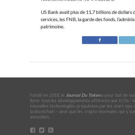
US Bank avait plus de 11,7 billions de dollars d
services, les FNB, la garde des fonds, l’adminis
patrimoine.
Fondé en 2018, le
Journal Du Token
a pour but de vo
livrer tous les développements afférents aux ICOs - l
nouvelles technologies propulsées par les start-ups 
la blockchain - ainsi que les crypto-monnaies qui y so
associées.