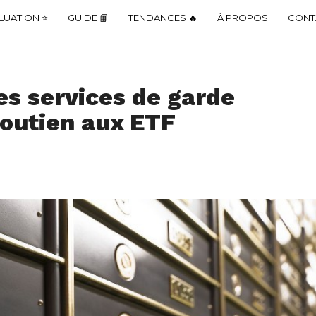
LUATION ⭐
GUIDE 📙
TENDANCES 🔥
À PROPOS
CONT
es services de garde
 soutien aux ETF