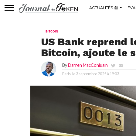
ACTUALITÉS 📰
EVA
BITCOIN
US Bank reprend l
Bitcoin, ajoute le
By
Darren MacConluain
Paris, le
3 septembre 2025 à 19:03