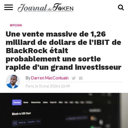
ACTUALITÉS
📰
EVALUATION
GUIDE
TENDANCES
À
CONTACTEZ-
BITCOIN
⭐
📙
🔥
PROPOS
NOUS
Une vente massive de 1,26
milliard de dollars de l’IBIT de
BlackRock était
probablement une sortie
rapide d’un grand investisseur
By
Darren MacConluain
Paris, le
31 mai 2026 à 22:44