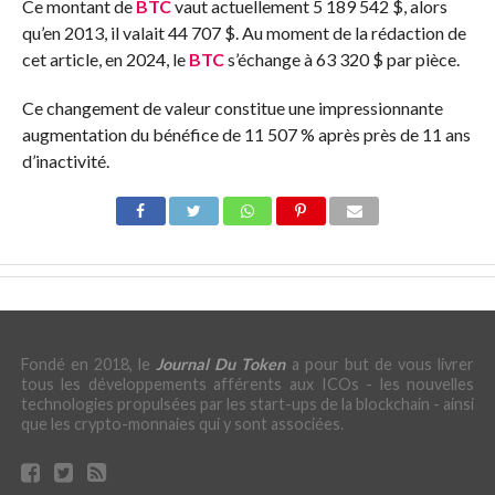
Ce montant de
BTC
vaut actuellement 5 189 542 $, alors
qu’en 2013, il valait 44 707 $. Au moment de la rédaction de
cet article, en 2024, le
BTC
s’échange à 63 320 $ par pièce.
Ce changement de valeur constitue une impressionnante
augmentation du bénéfice de 11 507 % après près de 11 ans
d’inactivité.
Fondé en 2018, le
Journal Du Token
a pour but de vous livrer
tous les développements afférents aux ICOs - les nouvelles
technologies propulsées par les start-ups de la blockchain - ainsi
que les crypto-monnaies qui y sont associées.