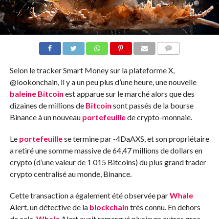
COMMENTS
Selon le tracker Smart Money sur la plateforme X,
@lookonchain, il y a un peu plus d’une heure, une nouvelle
baleine
Bitcoin
est apparue sur le marché alors que des
dizaines de millions de
Bitcoin
sont passés de la bourse
Binance à un nouveau
portefeuille
de crypto-monnaie.
Le
portefeuille
se termine par -4DaAXS, et son propriétaire
a retiré une somme massive de 64,47 millions de dollars en
crypto (d’une valeur de 1 015 Bitcoins) du plus grand trader
crypto centralisé au monde, Binance.
Cette transaction a également été observée par
Whale
Alert, un détective de la
blockchain
très connu. En dehors
de cela,
Whale
Alert avait remarqué plusieurs autres gros