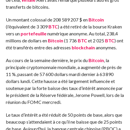
transferts de bitcoins.
Un montant colossal de 208 589 207 $ en
Bitcoin
(l’équivalent de 3 309
BTC
) a été retiré de la bourse Kraken
vers un
portefeuille
numérique anonyme. Au total, 238,4
millions de dollars en
Bitcoin
(1 736
BTC
et 2 025
BTC
) ont
été transférés entre des adresses
blockchain
anonymes.
Au cours de la semaine dernière, le prix du
Bitcoin
, la
principale cryptomonnaie mondiale, a augmenté de près de
11 %, passant de 57 600 dollars mardi dernier à 63 890
dollars lundi. Cette hausse a été largement influencée et
soutenue par la forte baisse des taux d’intérêt annoncée par
le président de la Réserve fédérale, Jerome Powell, lors de la
réunion du FOMC mercredi.
Le taux d’intérêt a été réduit de 50 points de base, alors que
beaucoup s’attendaient à ce qu’il ne baisse que de 25 points
de base. Aujourd’hui, la banque centrale chinoise (PBOC) a