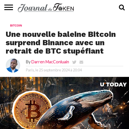
ACTUALITÉS
📰
EVALUATION
GUIDE
TENDANCES
À
CONTACTEZ-
BITCOIN
⭐
📙
🔥
PROPOS
NOUS
Une nouvelle baleine Bitcoin
surprend Binance avec un
retrait de BTC stupéfiant
By
Darren MacConluain
Paris, le
25 septembre 2024 à 20:04