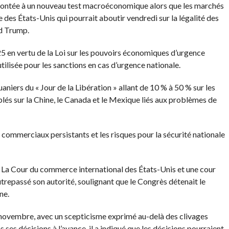
rontée à un nouveau test macroéconomique alors que les marchés
 des États-Unis qui pourrait aboutir vendredi sur la légalité des
d Trump.
025 en vertu de la Loi sur les pouvoirs économiques d’urgence
ilisée pour les sanctions en cas d’urgence nationale.
douaniers du « Jour de la Libération » allant de 10 % à 50 % sur les
blés sur la Chine, le Canada et le Mexique liés aux problèmes de
ts commerciaux persistants et les risques pour la sécurité nationale
d. La Cour du commerce international des États-Unis et une cour
trepassé son autorité, soulignant que le Congrès détenait le
ne.
novembre, avec un scepticisme exprimé au-delà des clivages
 ses décisions à l’avance, il a indiqué que les décisions pourraient