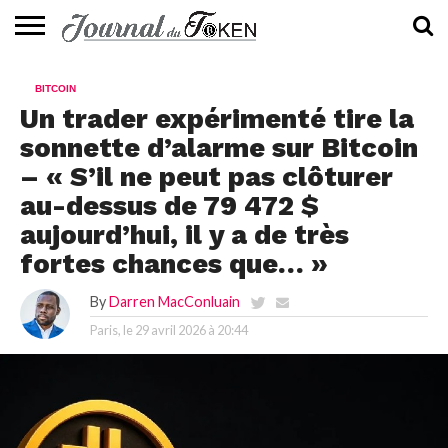
ACTUALITÉS
📰
EVALUATION
GUIDE
TENDANCES
À
CONTACTEZ-
BITCOIN
⭐
📙
🔥
PROPOS
NOUS
Un trader expérimenté tire la
sonnette d’alarme sur Bitcoin
– « S’il ne peut pas clôturer
au-dessus de 79 472 $
aujourd’hui, il y a de très
fortes chances que… »
By
Darren MacConluain
Paris, le
29 avril 2026 à 20:44