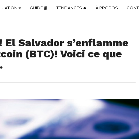
LUATION ⭐
GUIDE 📙
TENDANCES 🔥
À PROPOS
CONT
 El Salvador s’enflamme
coin (BTC)! Voici ce que
…