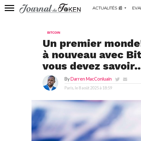
ACTUALITÉS 📰
EVA
BITCOIN
Un premier monde!
à nouveau avec Bit
vous devez savoir
By
Darren MacConluain
Paris, le
8 août 2025 à 18:59