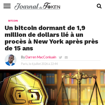
ACTUALITÉS
📰
EVALUATION
GUIDE
TENDANCES
À
CONTACTEZ-
BITCOIN
⭐
📙
🔥
PROPOS
NOUS
Un bitcoin dormant de 1,9
million de dollars lié à un
procès à New York après près
de 15 ans
By
Darren MacConluain
Paris, le
6 juillet 2026 à 22:44