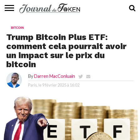
ACTUALITÉS
📰
EVALUATION
GUIDE
TENDANCES
À
CONTACTEZ-
BITCOIN
⭐
📙
🔥
PROPOS
NOUS
Trump Bitcoin Plus ETF:
comment cela pourrait avoir
un impact sur le prix du
bitcoin
By
Darren MacConluain
Paris, le
9 février 2025 à 16:02