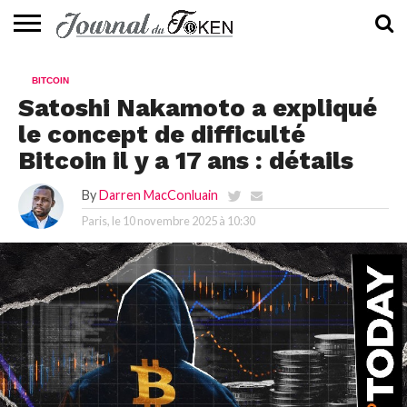
ACTUALITÉS
📰
EVALUATION
GUIDE
TENDANCES
À
CONTACTEZ-
BITCOIN
⭐
📙
🔥
PROPOS
NOUS
Satoshi Nakamoto a expliqué
le concept de difficulté
Bitcoin il y a 17 ans : détails
By
Darren MacConluain
Paris, le
10 novembre 2025 à 10:30