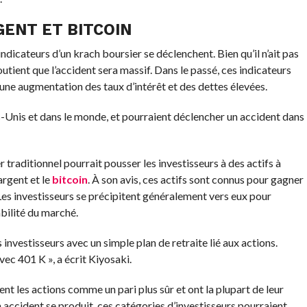
GENT ET BITCOIN
icateurs d’un krach boursier se déclenchent. Bien qu’il n’ait pas
ient que l’accident sera massif. Dans le passé, ces indicateurs
 une augmentation des taux d’intérêt et des dettes élevées.
s-Unis et dans le monde, et pourraient déclencher un accident dans
 traditionnel pourrait pousser les investisseurs à des actifs à
argent et le
bitcoin
. À son avis, ces actifs sont connus pour gagner
Les investisseurs se précipitent généralement vers eux pour
abilité du marché.
s investisseurs avec un simple plan de retraite lié aux actions.
c 401 K », a écrit Kiyosaki.
t les actions comme un pari plus sûr et ont la plupart de leur
n accident se produit, ces catégories d’investisseurs pourraient