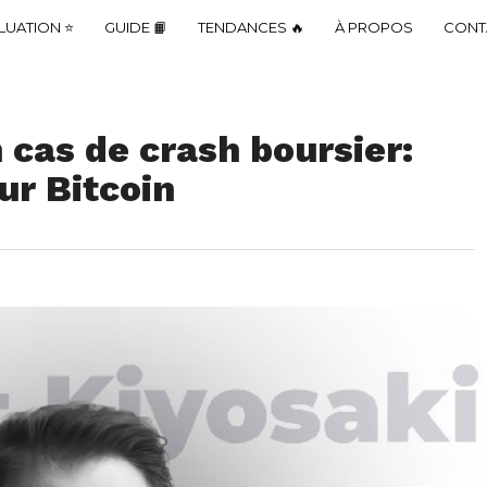
LUATION ⭐
GUIDE 📙
TENDANCES 🔥
À PROPOS
CONT
 cas de crash boursier:
ur Bitcoin