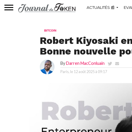
ACTUALITÉS 📰
EVA
BITCOIN
Robert Kiyosaki en
Bonne nouvelle po
By
Darren MacConluain
Paris, le
12 août 2025 à 09:17