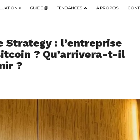
LUATION ⭐
GUIDE 📙
TENDANCES 🔥
À PROPOS
CONT
Strategy : l’entreprise
itcoin ? Qu’arrivera-t-il
nir ?