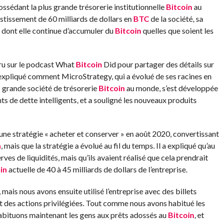
ssédant la plus grande trésorerie institutionnelle
Bitcoin
au
stissement de 60 milliards de dollars en
BTC
de la société, sa
re dont elle continue d’accumuler du
Bitcoin
quelles que soient les
ru sur le podcast What
Bitcoin
Did pour partager des détails sur
a expliqué comment MicroStrategy, qui a évolué de ses racines en
us grande société de trésorerie
Bitcoin
au monde, s’est développée
ts de dette intelligents, et a souligné les nouveaux produits
ne stratégie « acheter et conserver » en août 2020, convertissant
n
, mais que la stratégie a évolué au fil du temps. Il a expliqué qu’au
rves de liquidités, mais qu’ils avaient réalisé que cela prendrait
in
actuelle de 40 à 45 milliards de dollars de l’entreprise.
, mais nous avons ensuite utilisé l’entreprise avec des billets
nt des actions privilégiées. Tout comme nous avons habitué les
habituons maintenant les gens aux prêts adossés au
Bitcoin
, et