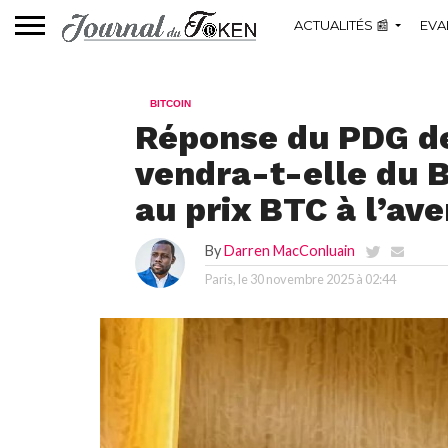
ACTUALITÉS 📰
EVA
BITCOIN
Réponse du PDG de 
vendra-t-elle du B
au prix BTC à l’ave
By
Darren MacConluain
Paris, le
30 novembre 2025 à 02:44