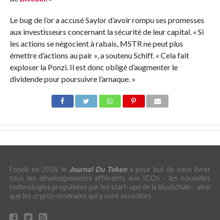
Le bug de l’or a accusé Saylor d’avoir rompu ses promesses
aux investisseurs concernant la sécurité de leur capital. « Si
les actions se négocient à rabais, MSTR ne peut plus
émettre d’actions au pair », a soutenu Schiff. « Cela fait
exploser la Ponzi. Il est donc obligé d’augmenter le
dividende pour poursuivre l’arnaque. »
Fondé en 2018, le
Journal Du Token
a pour but de vous livrer
tous les développements afférents aux ICOs - les nouvelles
technologies propulsées par les start-ups de la blockchain - ainsi
que les crypto-monnaies qui y sont associées.