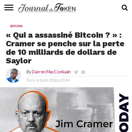
ACTUALITÉS
📰
EVALUATION
GUIDE
TENDANCES
À
CONTACTEZ-
BITCOIN
⭐
📙
🔥
PROPOS
NOUS
« Qui a assassiné Bitcoin ? » :
Cramer se penche sur la perte
de 10 milliards de dollars de
Saylor
By
Darren MacConluain
Paris, le
6 juin 2026 à 23:44