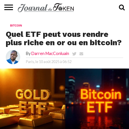
ACTUALITÉS
📰
EVALUATION
GUIDE
TENDANCES
À
CONTACTEZ-
BITCOIN
⭐
📙
🔥
PROPOS
NOUS
Quel ETF peut vous rendre
plus riche en or ou en bitcoin?
By
Darren MacConluain
Paris, le
10 août 2025 à 06:52