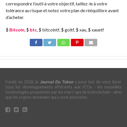
correspondre l’outil à votre objectif, taillez-le à votre
tolérance au risque et notez votre plan de rééquilibre avant
d’acheter.
$
Bitcoin
, $
btc
, $ bitcointf, $ goltf, $ xau, $ xauetf
Fondé en 2018, le
Journal Du Token
a pour but de vous livrer
tous les développements afférents aux ICOs - les nouvelles
technologies propulsées par les start-ups de la blockchain - ainsi
que les crypto-monnaies qui y sont associées.