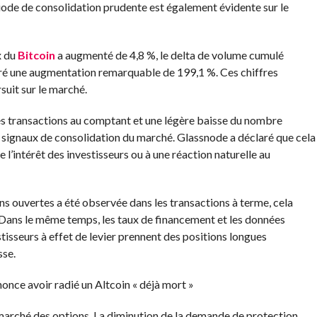
iode de consolidation prudente est également évidente sur le
x du
Bitcoin
a augmenté de 4,8 %, le delta de volume cumulé
ré une augmentation remarquable de 199,1 %. Ces chiffres
suit sur le marché.
s transactions au comptant et une légère baisse du nombre
s signaux de consolidation du marché. Glassnode a déclaré que cela
 l’intérêt des investisseurs ou à une réaction naturelle au
s ouvertes a été observée dans les transactions à terme, cela
 Dans le même temps, les taux de financement et les données
tisseurs à effet de levier prennent des positions longues
sse.
ce avoir radié un Altcoin « déjà mort »
marché des options. La diminution de la demande de protection