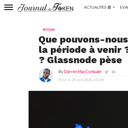
ACTUALITÉS 📰
EVA
BITCOIN
Que pouvons-nous 
la période à venir
? Glassnode pèse
By
Darren MacConluain
Paris, le
29 avril 2026 à 05:44