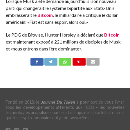
Lorsque Musk a été demandé aujourd’hui si son nouveau
parti qui changerait le système bipartite aux États-Unis
embrasserait le
Bitcoin
, le milliardaire a critiqué le dollar
américain: «Fiat est sans espoir, alors oui.»
Le PDG de Bitwise, Hunter Horsley, a déclaré que
Bitcoin
est maintenant exposé à 221 millions de disciples de Musk
et «nous entrons dans l’ère dominante».
Fondé en 2018, le
Journal Du Token
a pour but de vous livrer
tous les développements afférents aux ICOs - les nouvelles
technologies propulsées par les start-ups de la blockchain - ainsi
que les crypto-monnaies qui y sont associées.