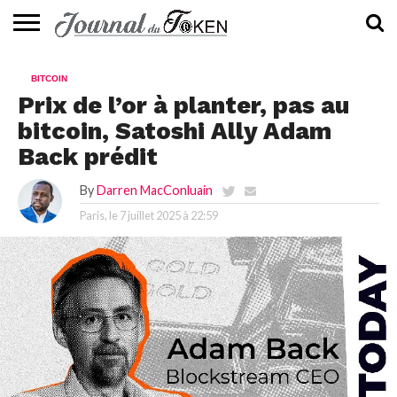
ACTUALITÉS
📰
EVALUATION
GUIDE
TENDANCES
À
CONTACTEZ-
BITCOIN
⭐
📙
🔥
PROPOS
NOUS
Prix ​​de l’or à planter, pas au
bitcoin, Satoshi Ally Adam
Back prédit
By
Darren MacConluain
Paris, le
7 juillet 2025 à 22:59