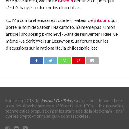
être pas Satoshi, Wei mine
Bitcoin
début 2011, lorsqu’il
s’est échangé contre moins d’un dollar.
«… Ma compréhension est que le créateur de
Bitcoin
, qui
porte le nom de Satoshi Nakamoto, n’a même pas lu mon
article [proposing b-money] Avant de réinventer l’idée lui-
même », a écrit Wei sur Lesswrong, un forum pour les
discussions sur la rationalité, la philosophie, etc.
Fondé en 2018, le
Journal Du Token
a pour but de vous livrer
tous les développements afférents aux ICOs - les nouvelles
technologies propulsées par les start-ups de la blockchain - ainsi
que les crypto-monnaies qui y sont associées.