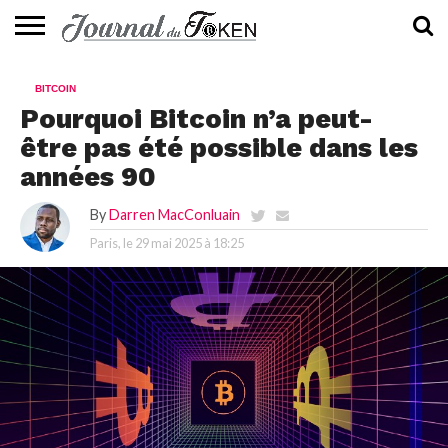
ACTUALITÉS
📰
EVALUATION
GUIDE
TENDANCES
À
CONTACTEZ-
BITCOIN
⭐
📙
🔥
PROPOS
NOUS
Pourquoi Bitcoin n’a peut-
être pas été possible dans les
années 90
By
Darren MacConluain
Paris, le
29 mai 2025 à 18:25